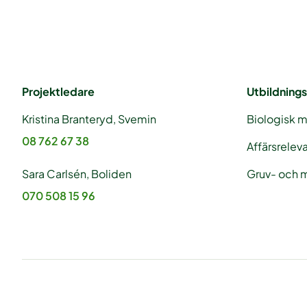
Projektledare
Utbildnings
Kristina Branteryd, Svemin
Biologisk 
08 762 67 38
Affärsrelev
Sara Carlsén, Boliden
Gruv- och m
070 508 15 96