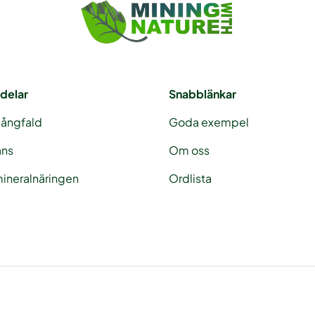
delar
Snabblänkar
mångfald
Goda exempel
ans
Om oss
ineralnäringen
Ordlista