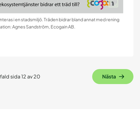
nteras i en stadsmiljö. Träden bidrar bland annat med rening
ustration: Agnes Sandström, Ecogain AB.
ald sida 12 av 20
Nästa