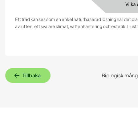
Ett träd kan ses som en enkel naturbaserad lösning när det pla
av luften, ett svalare klimat, vattenhantering och estetik. Ill
Tillbaka
Biologisk mångf