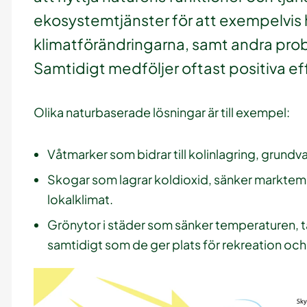
ekosystemtjänster för att exempelvis 
klimatförändringarna, samt andra pro
Samtidigt medföljer oftast positiva e
Olika naturbaserade lösningar är till exempel:
Våtmarker som bidrar till kolinlagring, grundv
Skogar som lagrar koldioxid, sänker marktem
lokalklimat.
Grönytor i städer som sänker temperaturen, t
samtidigt som de ger plats för rekreation och b